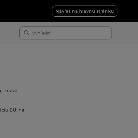
Návrat na hlavnú stránku
m, musia
áciu EÚ, na