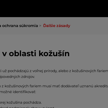
a ochrana súkromia
Ďalšie zásady
 v oblasti kožušín
či už pochádzajú z voľnej prírody, alebo z kožušinových farie
povedných zdrojov.
 z kožušinových fariem musí mať dodávateľ uznanú akredit
 možné identifikovať:
orej kožušina pochádza.