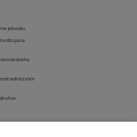
ine pôvodu.
otvrdzujúce
travinárskeho
 prostredníctvom
druhov.