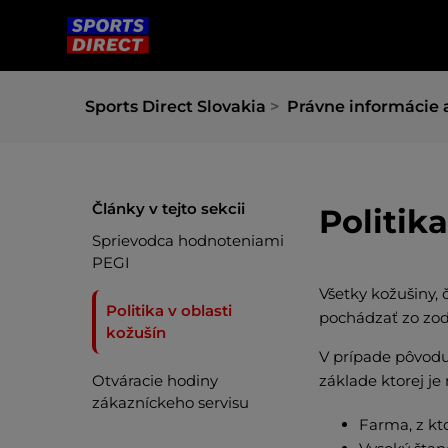
Sports Direct Slovakia
Právne informácie 
Články v tejto sekcii
Politika
Sprievodca hodnoteniami
PEGI
Všetky kožušiny, 
Politika v oblasti
pochádzať zo zod
kožušín
V prípade pôvodu
Otváracie hodiny
základe ktorej je
zákazníckeho servisu
Farma, z kt