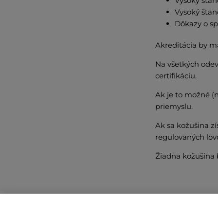
Vysoký štan
Vysoký štan
Dôkazy o sp
Akreditácia by m
Na všetkých odev
certifikáciu.
Ak je to možné (n
priemyslu.
Ak sa kožušina zí
regulovaných lov
Žiadna kožušina 