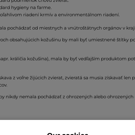
dard podmienok chovu zvierat.
dard hygieny na farme.
oľahlivom riadení krmív a environmentálnom riadení.
ala pochádzať od miestnych a vnútroštátnych orgánov v kraj
och obsahujúcich kožušinu by mali byť umiestnené štítky p
apr. králičia kožušina), mala by byť vedľajším produktom po
skava z voľne žijúcich zvierat, zvieratá sa musia získavať len
cov.
by nikdy nemala pochádzať z ohrozených alebo ohrozených 