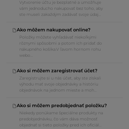
Vytvorenie účtu je bezplatné a umožňuje
vám jednoducho nakupovať bez toho, aby
ste museli zakaždým zadávať svoje údaj...
Ako môžem nakupovať online?
Položky môžete vyhľadávať niekoľkými
rôznymi spôsobmi a potom ich pridať do
nákupného košíka.V ľavom hornom rohu
webo...
Ako si môžem zaregistrovať účet?
Zaregistrujte si u nás účet, aby ste získali
výhodu mať svoje objednávky a históriu
objednávok na jednom mieste a moh...
Ako si môžem predobjednať položku?
Niekedy ponúkame špeciálne produkty na
predobjednávku, čo vám dáva možnosť
objednať si tieto položky pred ich oficiál...