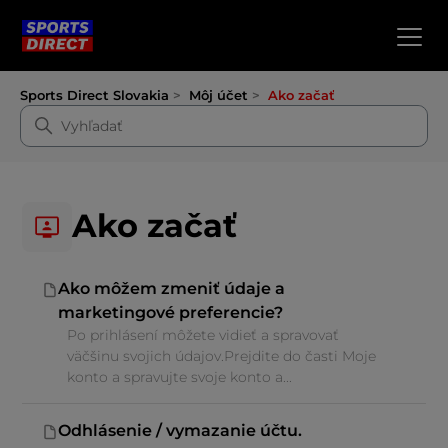
Sports Direct Slovakia
Môj účet
Ako začať
Ako začať
Ako môžem zmeniť údaje a
marketingové preferencie?
Po prihlásení môžete vidieť a spravovať
väčšinu svojich údajov.Prejdite do časti Moje
konto a spravujte svoje konto a...
Odhlásenie / vymazanie účtu.