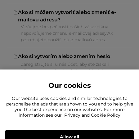
Ako si môžem vytvoriť alebo zmeniť e-
mailovú adresu?
V záujme bezpečnosti našich zákazníkov
nepovoľujeme zmenu e-mailovej adresy.Ak
potrebujete použiť inú e-mailovú adres...
Ako si vytvorím alebo zmením heslo
Zaregistrujte si u nás účet, aby ste získali
výhodu mať svoje objednávky a históriu
objednávok na jednom mieste a moh...
Our cookies
Our website uses cookies and similar technologies to
personalise the ads that are shown to you and to help give
you the best experience on our websites. For more
information see our
Privacy and Cookie Policy
Nenašli ste, čo hľadáte?
Náš tím je tu, aby vám pomohol
Stále potrebujete kontaktovať nás
Allow all